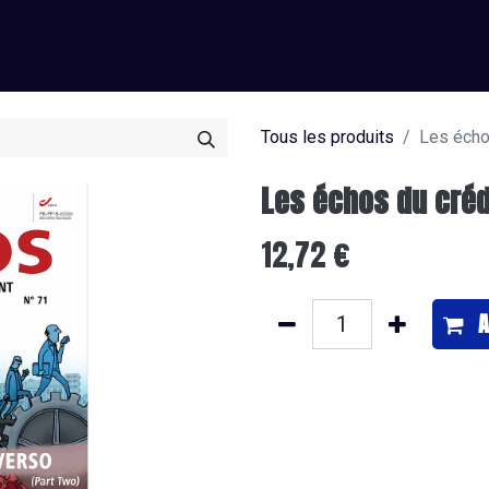
0
os
J’offre un abonnement
Je m'abonne
Tous les produits
Les écho
Les échos du créd
12,72
€
A