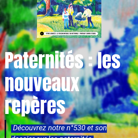
Paternités : les
nouveaux
repères
Découvrez notre n°530 et son