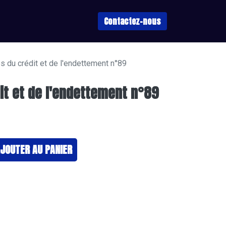
Contactez-nous
s du crédit et de l'endettement n°89
it et de l'endettement n°89
JOUTER ​AU PANIER