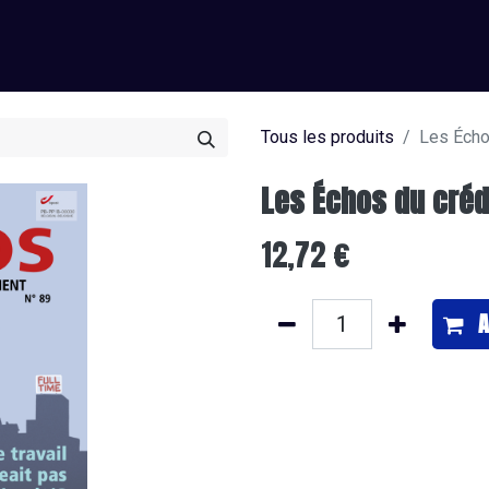
0
os
J’offre un abonnement
Je m'abonne
Tous les produits
Les Écho
Les Échos du créd
12,72
€
A