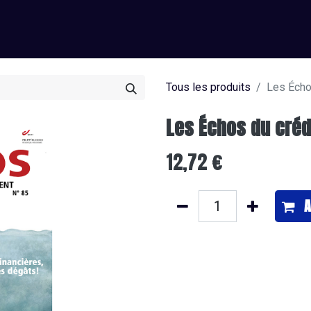
0
os
J’offre un abonnement
Je m'abonne
Tous les produits
Les Écho
Les Échos du créd
12,72
€
A