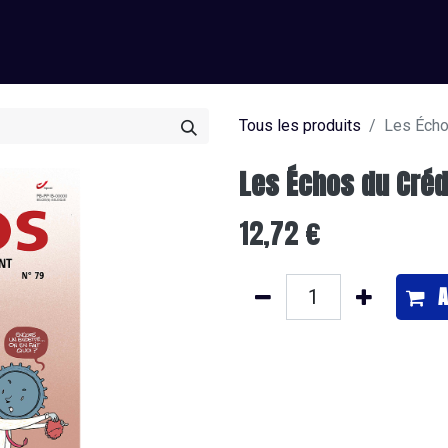
0
os
J’offre un abonnement
Je m'abonne
Tous les produits
Les Écho
Les Échos du Créd
12,72
€
A