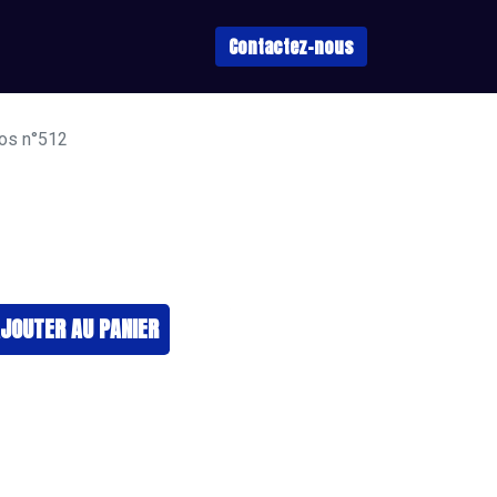
Contactez-nous
hos n°512
JOUTER ​AU PANIER