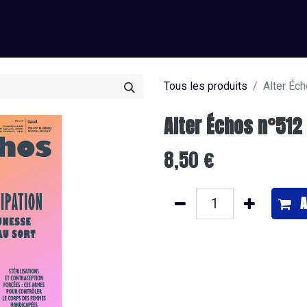
0
os
J’offre un abonnement
Je m'abonne
Tous les produits
Alter Éc
Alter Échos n°512
8,50
€
A