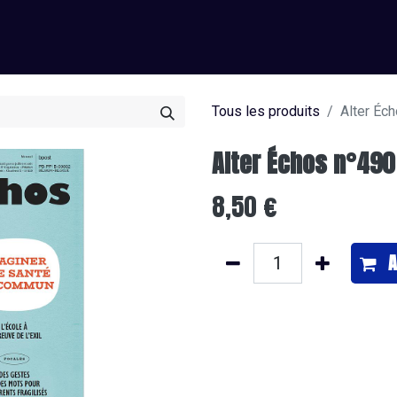
0
os
J’offre un abonnement
Je m'abonne
Tous les produits
Alter Éc
Alter Échos n°490
8,50
€
A