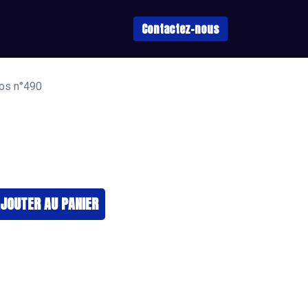
Contactez-nous
hos n°490
JOUTER ​AU PANIER