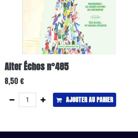
Alter Échos n°485
8,50
€
AJOUTER ​AU PANIER